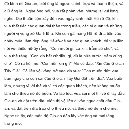
đê kính nể Gio-an, biết ông là người chính trực và thánh thiện, và
giữ ông lại. Nghe ông nói, vua rất phân vân, nhưng lại vui lòng
nghe. Dịp thuận tiện xảy đến vào ngày sinh nhật Hê-rô-đê, khi
vua thết tiệc các quan đại thần trong triều, các sĩ quan và những
người vị vọng xứ Ga-li-lê-a. Khi con gái nàng Hê-rô-đi-a tiến vào
nhảy múa, làm đẹp lòng Hê-rô-đê và các quan khách, thì vua liền
nói với thiếu nữ ấy rằng: “Con muối gì, cứ xin, trẫm sẽ cho”, và
vua thề rằng: “Con xin bất cứ điều gì, dù là nửa nước, trẫm cũng
cho”. Cô ra hỏi mẹ: “Con nên xin gì?” Mẹ cô đáp: “Xin đầu Gio-an
Tẩy Giả”. Cô liền vội vàng trở vào xin vua: “Con muốn đức vua
ban ngay cho con cái đầu Gio-an Tẩy Giả đặt trên đĩa”. Vua buồn
lắm, nhưng vì lời thề và vì có các quan khách, nên không muốn
làm cho thiếu nữ đó buồn. Và lập tức, vua sai một thị vệ đi lấy đầu
Gio-an và đặt trên đĩa. Viên thị vệ liền đi vào ngục chặt đầu Gio-
an, và đặt trên đĩa trao cho thiếu nữ, và thiếu nữ đem cho mẹ.
Nghe tin ấy, các môn đệ Gio-an đến lấy xác ông và mai táng
trong mồ.