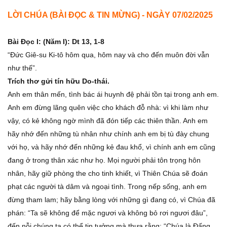
LỜI CHÚA (BÀI ĐỌC & TIN MỪNG) - NGÀY 07/02/2025
Bài Ðọc I: (Năm I): Dt 13, 1-8
“Ðức Giê-su Ki-tô hôm qua, hôm nay và cho đến muôn đời vẫn
như thế”.
Trích thơ gửi tín hữu Do-thái.
Anh em thân mến, tình bác ái huynh đệ phải tồn tại trong anh em.
Anh em đừng lãng quên việc cho khách đỗ nhà: vì khi làm như
vậy, có kẻ không ngờ mình đã đón tiếp các thiên thần. Anh em
hãy nhớ đến những tù nhân như chính anh em bị tù đày chung
với họ, và hãy nhớ đến những kẻ đau khổ, vì chính anh em cũng
đang ở trong thân xác như họ. Mọi người phải tôn trọng hôn
nhân, hãy giữ phòng the cho tinh khiết, vì Thiên Chúa sẽ đoán
phạt các người tà dâm và ngoại tình. Trong nếp sống, anh em
đừng tham lam; hãy bằng lòng với những gì đang có, vì Chúa đã
phán: “Ta sẽ không để mặc ngươi và không bỏ rơi ngươi đâu”,
đến nỗi chúng ta có thể tin tưởng mà thưa rằng: “Chúa là Ðấng