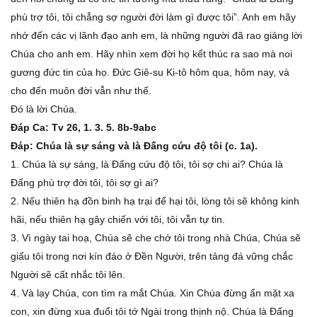
phù trợ tôi, tôi chẳng sợ người đời làm gì được tôi”. Anh em hãy
nhớ đến các vị lãnh đạo anh em, là những người đã rao giảng lời
Chúa cho anh em. Hãy nhìn xem đời họ kết thúc ra sao mà noi
gương đức tin của họ. Ðức Giê-su Ki-tô hôm qua, hôm nay, và
cho đến muôn đời vẫn như thế.
Ðó là lời Chúa.
Ðáp Ca: Tv 26, 1. 3. 5. 8b-9abc
Ðáp: Chúa là sự sáng và là Ðấng cứu độ tôi (c. 1a).
1. Chúa là sự sáng, là Ðấng cứu độ tôi, tôi sợ chi ai? Chúa là
Ðấng phù trợ đời tôi, tôi sợ gì ai?
2. Nếu thiên hạ đồn binh hạ trại để hại tôi, lòng tôi sẽ không kinh
hãi, nếu thiên hạ gây chiến với tôi, tôi vẫn tự tin.
3. Vì ngày tai hoạ, Chúa sẽ che chở tôi trong nhà Chúa, Chúa sẽ
giấu tôi trong nơi kín đáo ở Ðền Người, trên tảng đá vững chắc
Người sẽ cất nhắc tôi lên.
4. Và lạy Chúa, con tìm ra mắt Chúa. Xin Chúa đừng ẩn mặt xa
con, xin đừng xua đuổi tôi tớ Ngài trong thịnh nộ. Chúa là Ðấng