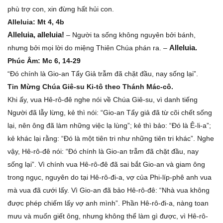
phù trợ con, xin đừng hất hủi con.
Alleluia: Mt 4, 4b
Alleluia, alleluia!
– Người ta sống không nguyên bởi bánh,
Alleluia.
nhưng bởi mọi lời do miệng Thiên Chúa phán ra. –
Phúc Âm: Mc 6, 14-29
“Ðó chính là Gio-an Tẩy Giả trẫm đã chặt đầu, nay sống lại”.
Tin Mừng Chúa Giê-su Ki-tô theo Thánh Mác-cô.
Khi ấy, vua Hê-rô-đê nghe nói về Chúa Giê-su, vì danh tiếng
Người đã lẫy lừng, kẻ thì nói: “Gio-an Tẩy giả đã từ cõi chết sống
lại, nên ông đã làm những việc lạ lùng”; kẻ thì bảo: “Ðó là Ê-li-a”;
kẻ khác lại rằng: “Ðó là một tiên tri như những tiên tri khác”. Nghe
vậy, Hê-rô-đê nói: “Ðó chính là Gio-an trẫm đã chặt đầu, nay
sống lại”. Vì chính vua Hê-rô-đê đã sai bắt Gio-an và giam ông
trong ngục, nguyên do tại Hê-rô-đi-a, vợ của Phi-líp-phê anh vua
mà vua đã cưới lấy. Vì Gio-an đã bảo Hê-rô-đê: “Nhà vua không
được phép chiếm lấy vợ anh mình”. Phần Hê-rô-đi-a, nàng toan
mưu và muốn giết ông, nhưng không thể làm gì được, vì Hê-rô-