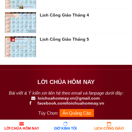
Lịch Công Giáo Tháng 4
Lịch Công Giáo Tháng 5
LỜI CHÚA HÔM NAY
Bài viết & Ý kiến xin liên hệ theo email và fanpage dưới đây:
loichuahomnay.vn@gmail.com
facebook.com/loichuahomnay.vn
Tùy Chọn:
Ẩn Quảng Cáo
Trang thông tin Công Giáo (
cập nhật lời Chúa hằng ngày
) – Dành cho
LỜI CHÚA HÔM NAY
GIỜ KINH TỐI
LỊCH CÔNG GIÁO