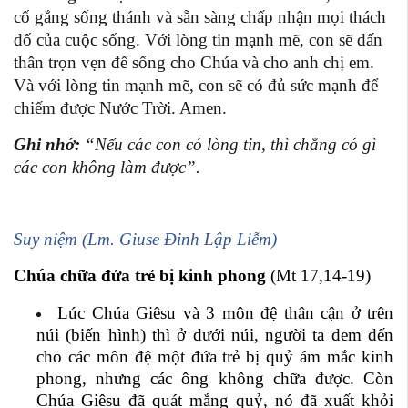
cố gắng sống thánh và sẵn sàng chấp nhận mọi thách
đố của cuộc sống. Với lòng tin mạnh mẽ, con sẽ dấn
thân trọn vẹn để sống cho Chúa và cho anh chị em.
Và với lòng tin mạnh mẽ, con sẽ có đủ sức mạnh để
chiếm được Nước Trời. Amen.
Ghi nhớ:
“Nếu các con có lòng tin, thì chẳng có gì
các con không làm được”.
Suy niệm (Lm. Giuse Đinh Lập Liễm)
Chúa chữa đứa trẻ bị kinh phong
(Mt 17,14-19)
Lúc Chúa Giêsu và 3 môn đệ thân cận ở trên
núi (biến hình) thì ở dưới núi, người ta đem đến
cho các môn đệ một đứa trẻ bị quỷ ám mắc kinh
phong, nhưng các ông không chữa được. Còn
Chúa Giêsu đã quát mắng quỷ, nó đã xuất khỏi