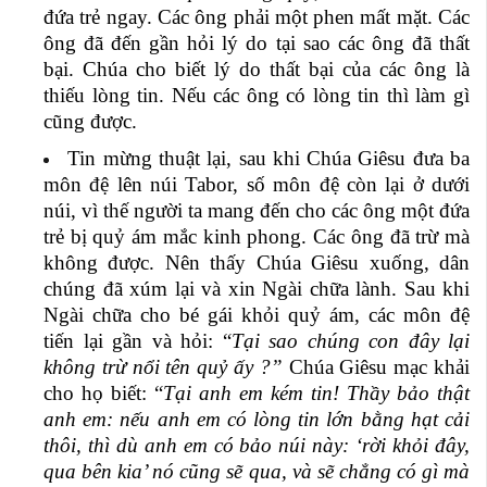
đứa trẻ ngay. Các ông phải một phen mất mặt. Các
ông đã đến gần hỏi lý do tại sao các ông đã thất
bại. Chúa cho biết lý do thất bại của các ông là
thiếu lòng tin. Nếu các ông có lòng tin thì làm gì
cũng được.
Tin mừng thuật lại, sau khi Chúa Giêsu đưa ba
môn đệ lên núi Tabor, số môn đệ còn lại ở dưới
núi, vì thế người ta mang đến cho các ông một đứa
trẻ bị quỷ ám mắc kinh phong. Các ông đã trừ mà
không được. Nên thấy Chúa Giêsu xuống, dân
chúng đã xúm lại và xin Ngài chữa lành. Sau khi
Ngài chữa cho bé gái khỏi quỷ ám, các môn đệ
tiến lại gần và hỏi: “
Tại sao chúng con đây lại
không trừ nổi tên quỷ ấy ?”
Chúa Giêsu mạc khải
cho họ biết: “
Tại anh em kém tin! Thầy bảo thật
anh em: nếu anh em có lòng tin lớn bằng hạt cải
thôi, thì dù anh em có bảo núi này: ‘rời khỏi đây,
qua bên kia’ nó cũng sẽ qua, và sẽ chẳng có gì mà