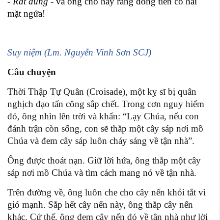
-
Rất đúng
- và ông cho hay rằng đồng tiền có hai
mặt ngửa!
Suy niệm (Lm. Nguyễn Vinh Sơn SCJ)
Câu chuyện
Thời Thập Tự Quân (Croisade), một kỵ sĩ bị quân
nghịch đạo tấn công sắp chết. Trong cơn nguy hiểm
đó, ông nhìn lên trời và khấn: “Lạy Chúa, nếu con
đánh trận còn sống, con sẽ thắp một cây sáp nơi mồ
Chúa và đem cây sáp luôn cháy sáng về tận nhà”.
Ông được thoát nạn. Giữ lời hứa, ông thắp một cây
sáp nơi mồ Chúa và tìm cách mang nó về tận nhà.
Trên đường về, ông luôn che cho cây nến khỏi tắt vì
gió mạnh. Sắp hết cây nến này, ông thắp cây nến
khác. Cứ thế, ông đem cây nến đó về tận nhà như lời