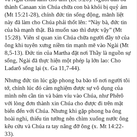
thành Canaan xin Chúa chữa con bà khỏi bị quỷ ám
(Mt 15:21-28), chính đức tin sống động, mãnh liệt
này đã làm cho Chúa phải thốt lên: “Này bà, đức tin
của bà mạnh thật. Bà muốn sao thì được vậy” (Mt
15:28). Viên sĩ quan xin Chúa chữa người đầy tớ của
ông khi tuyên xưng niềm tin mạnh mẽ vào Ngài (Mt
8,5-13). Đức tin của Martha đặt nơi Thầy là nguồn sự
sống, Ngài đã thực hiện một phép lạ lớn lao: Cho
Ladarô sống lại (x. Ga 11,7-44).
Nhưng đức tin lúc gặp phong ba bão tố nơi người tôi
tớ, chính lúc đó cảm nghiệm được sự vô dụng của
mình nên cần tin và bám víu vào Chúa, như Phêrô
với lòng đơn thành xin Chúa cho được đi trên mặt
biển đến với Chúa. Nhưng khi gặp phong ba ông
hoài nghi, thiếu tin tưởng nên chìm xuống nước ông
kêu cứu và Chúa ra tay nâng đỡ ông (x. Mt 14:22-
33).