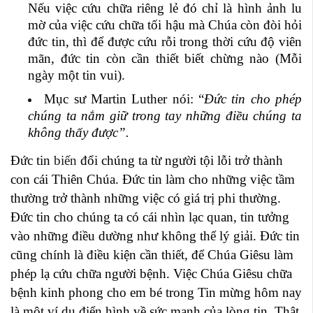
Nếu việc cứu chữa riêng lẻ đó chỉ là hình ảnh lu
mờ của việc cứu chữa tối hậu mà Chúa còn đòi hỏi
đức tin, thì để được cứu rỗi trong thời cứu độ viên
mãn, đức tin còn cần thiết biết chừng nào (Mỗi
ngày một tin vui).
Mục sư Martin Luther nói: “
Đức tin cho phép
chúng ta nắm giữ trong tay những điều chúng ta
không thấy được”.
Đức tin
biến
đổi chúng ta từ người tội lỗi trở thành
con cái Thiên Chúa. Đức tin làm cho những việc tầm
thường trở thành những việc có giá trị phi thường.
Đức tin cho chúng ta có cái nhìn lạc quan, tin tưởng
vào những điều dường như không thể lý giải. Đức tin
cũng chính là điều kiện cần thiết, để Chúa Giêsu làm
phép lạ cứu chữa người bệnh. Việc Chúa Giêsu chữa
bệnh kinh phong cho em bé trong Tin mừng hôm nay
là một ví dụ điển hình về sức mạnh của lòng tin. Thật