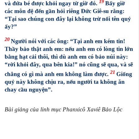
19
và đứa bé được khỏi ngay từ giờ đó.
Bấy giờ
các môn đệ đến gần hỏi riêng Đức Giê-su rằng:
“Tại sao chúng con đây lại không trừ nổi tên quỷ
ấy?”
20
Người nói với các ông: “Tại anh em kém tin!
Thầy bảo thật anh em: nếu anh em có lòng tin lớn
bằng hạt cải thôi, thì dù anh em có bảo núi này:
“rời khỏi đây, qua bên kia!” nó cũng sẽ qua, và sẽ
21
chẳng có gì mà anh em không làm được.
Giống
quỷ này không chịu ra, nếu người ta không ăn
chay cầu nguyện”.
Bài giảng của linh mục Phanxicô Xaviê Bảo Lộc