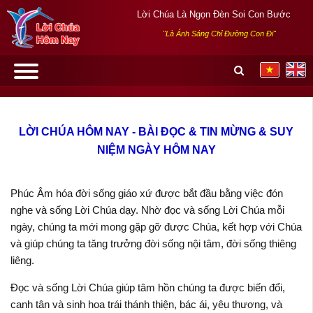
Lời Chúa Là Ngọn Đèn Soi Con Bước
"Là Ánh Sáng Chỉ Đường Con Đi"
LỜI CHÚA HÔM NAY - BÀI ĐỌC & TIN MỪNG & SUY
NIỆM NGÀY HÔM NAY
Phúc Âm hóa đời sống giáo xứ được bắt đầu bằng việc đón
nghe và sống Lời Chúa dạy. Nhờ đọc và sống Lời Chúa mỗi
ngày, chúng ta mới mong gặp gỡ được Chúa, kết hợp với Chúa
và giúp chúng ta tăng trưởng đời sống nội tâm, đời sống thiêng
liêng.
Đọc và sống Lời Chúa giúp tâm hồn chúng ta được biến đổi,
canh tân và sinh hoa trái thánh thiện, bác ái, yêu thương, và