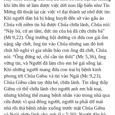
khi lớn lên sẽ làm được việc dời non lấp biển như Tin
Mừng đã thuật lại các việc vĩ đại thành sự nhờ đức tin:
Khi người đàn bà bị băng huyết đến sờ vào gấu áo
Chúa với niềm tin bà được Chúa chữa lành, Chúa nói:
“Này bà, cứ an tâm, đức tin của bà đã cứu chữa bà”
(Mt 9,22). Ông trưởng hội đường có đứa con gái ốm
nặng sắp chết, ông tin vào Chúa nhưng sau đó hơi
chút hồ nghi vì gia nhân bảo con ông đã chết, Chúa
nói: “Ông đừng sợ, chỉ cần tin thôi” (Mc 5,36), ông
vững tin, và Người đã làm cho em bé gái sống lại.
Khi những người mang đứa con trai bị bệnh kinh
phong tới Chúa Giêsu và tin vào Ngài (Mc 9,23),
Chúa Giêsu cầm tay đứa bé, chữa lành. Tin rằng thầy
Giêsu có thể chữa lành cho người anh em bất toại,
nhưng không thể mang bệnh nhân vào trong nhà qua
cửa được vì quá đông người, người ta phải dỡ mái
nhà rồi thả bệnh nhân xuống trước mặt Chúa Giêsu
và Ngài chữa lành cho anh (Lc 5:20). Người đàn bà