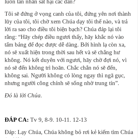
luôn tàn nhẫn sát hại các dân?
Tôi sẽ đứng ở vọng canh của tôi, đứng yên nơi thành
lũy của tôi, tôi chờ xem Chúa dạy tôi thế nào, và trả
lời ra sao cho điều tôi biện bạch? Chúa đáp lại tôi
rằng: “Hãy chép điều ngươi thấy, hãy khắc nó vào
tấm bảng để đọc được dễ dàng. Bởi hình lạ còn xa,
nó sẽ xuất hiện trong thời sau hết và sẽ chẳng hư
không. Nó kết duyên với ngươi, hãy chờ đợi nó, vì
nó sẽ đến không trì hoãn. Chắc chắn nó sẽ đến,
không sai. Người không có lòng ngay thì ngã gục,
nhưng người công chính sẽ sống nhờ trung tín”.
Ðó là lời Chúa.
ĐÁP CA:
Tv 9, 8-9. 10-11. 12-13
Ðáp: Lạy Chúa, Chúa không bỏ rơi kẻ kiếm tìm Chúa