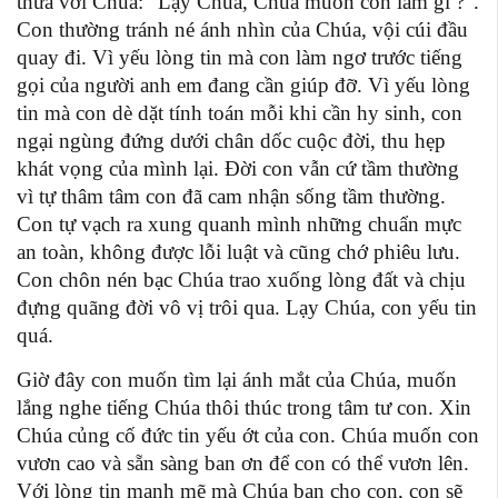
thưa với Chúa: “Lạy Chúa, Chúa muốn con làm gì ?”.
Con thường tránh né ánh nhìn của Chúa, vội cúi đầu
quay đi. Vì yếu lòng tin mà con làm ngơ trước tiếng
gọi của người anh em đang cần giúp đỡ. Vì yếu lòng
tin mà con dè dặt tính toán mỗi khi cần hy sinh, con
ngại ngùng đứng dưới chân dốc cuộc đời, thu hẹp
khát vọng của mình lại. Đời con vẫn cứ tầm thường
vì tự thâm tâm con đã cam nhận sống tầm thường.
Con tự vạch ra xung quanh mình những chuẩn mực
an toàn, không được lỗi luật và cũng chớ phiêu lưu.
Con chôn nén bạc Chúa trao xuống lòng đất và chịu
đựng quãng đời vô vị trôi qua. Lạy Chúa, con yếu tin
quá.
Giờ đây con muốn tìm lại ánh mắt của Chúa, muốn
lắng nghe tiếng Chúa thôi thúc trong tâm tư con. Xin
Chúa củng cố đức tin yếu ớt của con. Chúa muốn con
vươn cao và sẵn sàng ban ơn để con có thể vươn lên.
Với lòng tin mạnh mẽ mà Chúa ban cho con, con sẽ