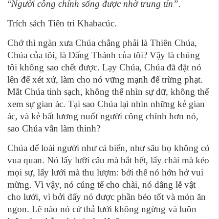
“
Người công chính sống được nhờ trung tín”.
Trích sách Tiên tri Khabacúc.
Chớ thì ngàn xưa Chúa chẳng phải là Thiên Chúa,
Chúa của tôi, là Ðấng Thánh của tôi? Vậy là chúng
tôi không sao chết được. Lạy Chúa, Chúa đã đặt nó
lên để xét xử, làm cho nó vững mạnh để trừng phạt.
Mắt Chúa tinh sạch, không thể nhìn sự dữ, không thể
xem sự gian ác. Tại sao Chúa lại nhìn những kẻ gian
ác, và kẻ bất lương nuốt người công chính hơn nó,
sao Chúa vẫn làm thinh?
Chúa để loài người như cá biển, như sâu bọ không có
vua quan. Nó lấy lưỡi câu mà bắt hết, lấy chài mà kéo
mọi sự, lấy lưới mà thu lượm: bởi thế nó hớn hở vui
mừng. Vì vậy, nó cúng tế cho chài, nó dâng lễ vật
cho lưới, vì bởi đấy nó được phần béo tốt và món ăn
ngon. Lẽ nào nó cứ thả lưới không ngừng và luôn