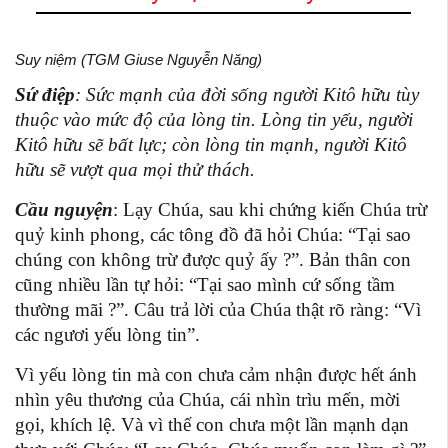
Suy niệm (TGM Giuse Nguyễn Năng)
Sứ điệp
: Sức mạnh của đời sống người Kitô hữu tùy
thuộc vào mức độ của lòng tin. Lòng tin yếu, người
Kitô hữu sẽ bất lực; còn lòng tin mạnh, người Kitô
hữu sẽ vượt qua mọi thử thách.
Cầu nguyện
: Lạy Chúa, sau khi chứng kiến Chúa trừ
quỷ kinh phong, các tông đồ đã hỏi Chúa: “Tại sao
chúng con không trừ được quỷ ấy ?”. Bản thân con
cũng nhiều lần tự hỏi: “Tại sao mình cứ sống tầm
thường mãi ?”. Câu trả lời của Chúa thật rõ ràng: “Vì
các ngươi yếu lòng tin”.
Vì yếu lòng tin mà con chưa cảm nhận được hết ánh
nhìn yêu thương của Chúa, cái nhìn trìu mến, mời
gọi, khích lệ. Và vì thế con chưa một lần mạnh dạn