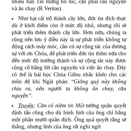
nhiều bản Tin mừng bổ túc, cần phải cầu nguyện
và ăn chay (R.Veritas).
Như hạt cải trổ thành cây lớn, đức tin đích thực
dù ở khởi điểm còn ở mức độ nhỏ, nhưng rồi sẽ
phát triển thêm thành cây lớn. Hơn nữa, chúng ta
cũng nên lưu ý điều này là sự phát triển không tự
động cách máy móc, cần có sự cộng tác của đương
sự với ơn Chúa, để phát triển đức tin thêm nữa cho
đến mức độ trưởng thành và sự cộng tác này được
củng cố bằng lời cầu nguyện và việc ăn chay. Đây
có thể là bài học Chúa Giêsu nhắc khéo cho các
môn đệ khi Ngài phán: “
Giống quỷ này không
chịu ra, nếu người ta không ăn chay, cầu
nguyện”.
Truyện
: Cần có niềm
tin Một
tướng quân quyết
định tấn công cho dù binh lính của ông chỉ bằng
một phần mười quân địch. Ông quả quyết rằng sẽ
thắng, nhưng lính của ông rất nghi ngờ.