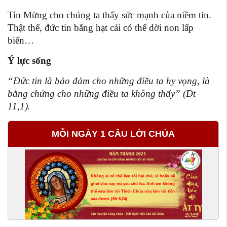
Tin Mừng cho chúng ta thấy sức mạnh của niềm tin.
Thật thế, đức tin bằng hạt cải có thể dời non lấp
biển…
Ý lực sống
“Đức tin là bảo đảm cho những điều ta hy vọng, là
bằng chứng cho những điều ta không thấy” (Dt
11,1).
MỖI NGÀY 1 CÂU LỜI CHÚA
Không ai có thể làm tôi hai chủ, vì hoặc sẽ
ghét chủ này mà yêu chủ kia. Anh em không
thể vừa làm tôi Thiên Chúa vừa làm tôi tiền
của được. (Mt 6,24)