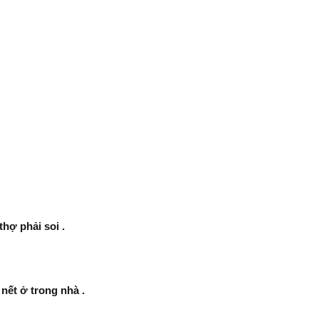
hợ phải soi .
nết ở trong nhà .