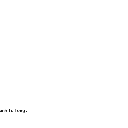
.
ánh Tổ Tông .