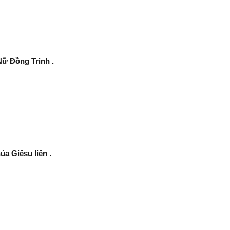
ữ Đồng Trinh .
a Giêsu liên .