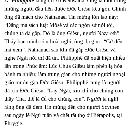
A.
Philipphê
là người xứ Bethsaida. Ông là một trong
những người đầu tiên được Đức Giêsu kêu gọi. Chính
ông đã mách cho Nathanael Tin mừng lớn lao này:
“Đấng mà sách luật Môsê và các ngôn sứ nói tới,
chúng ta đã gặp. Đó là ông Giêsu, người Nazareth”.
Thấy bạn mình còn hoài nghi, ông đã giục: “Cứ đến
mà xem”. Nathanael sau khi đã gặp Đức Giêsu và
nghe Ngài nói thì đã tin. Philipphê đã xuất hiện nhiều
lần trong Phúc âm: Lúc Chúa Giêsu làm phép lạ hóa
bánh ra nhiều; làm trung gian cho những người ngoại
giáo muốn gặp Đức Giêsu. Philipphê cũng là người
đã xin Đức Giêsu: “Lạy Ngài, xin chỉ cho chúng con
thấy Cha, thế là đủ cho chúng con”. Người ta nghĩ
rằng ông đã đem Tin mừng đến cho người Scythen
sau ngày lễ Ngũ tuần và chết rất thọ ở Hiérapolis, tại
Phrygie.