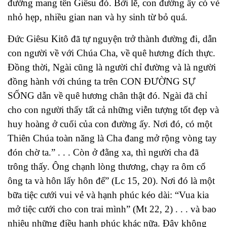
đường mang tên Giêsu đó. Bởi lẽ, con đường ấy có vẻ
nhỏ hẹp, nhiều gian nan và hy sinh từ bỏ quá.
Đức Giêsu Kitô đã tự nguyện trở thành đường đi, dẫn
con người về với Chúa Cha, về quê hương đích thực.
Đồng thời, Ngài cũng là người chỉ đường và là người
đồng hành với chúng ta trên CON ĐƯỜNG SỰ
SỐNG dẫn về quê hương chân thật đó. Ngài đã chỉ
cho con người thấy tất cả những viễn tượng tốt đẹp và
huy hoàng ở cuối của con đường ấy. Nơi đó, có một
Thiên Chúa toàn năng là Cha đang mở rộng vòng tay
đón chờ ta.” . . . Còn ở đằng xa, thì người cha đã
trông thấy. Ông chạnh lòng thương, chạy ra ôm cổ
ông ta và hôn lấy hôn để” (Lc 15, 20). Nơi đó là một
bữa tiệc cưới vui vẻ và hạnh phúc kéo dài: “Vua kia
mở tiệc cưới cho con trai mình” (Mt 22, 2) . . . và bao
nhiêu những điều hạnh phúc khác nữa. Đây không