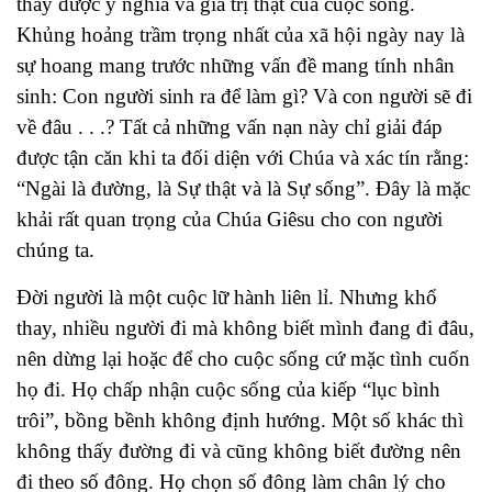
thấy được ý nghĩa và giá trị thật của cuộc sống.
Khủng hoảng trầm trọng nhất của xã hội ngày nay là
sự hoang mang trước những vấn đề mang tính nhân
sinh: Con người sinh ra để làm gì? Và con người sẽ đi
về đâu . . .? Tất cả những vấn nạn này chỉ giải đáp
được tận căn khi ta đối diện với Chúa và xác tín rằng:
“Ngài là đường, là Sự thật và là Sự sống”. Đây là mặc
khải rất quan trọng của Chúa Giêsu cho con người
chúng ta.
Đời người là một cuộc lữ hành liên lỉ. Nhưng khổ
thay, nhiều người đi mà không biết mình đang đi đâu,
nên dừng lại hoặc để cho cuộc sống cứ mặc tình cuốn
họ đi. Họ chấp nhận cuộc sống của kiếp “lục bình
trôi”, bồng bềnh không định hướng. Một số khác thì
không thấy đường đi và cũng không biết đường nên
đi theo số đông. Họ chọn số đông làm chân lý cho