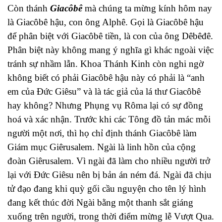
Còn thánh
Giacôbê
mà chúng ta mừng kính hôm nay
là Giacôbê hậu, con ông Alphê. Gọi là Giacôbê hậu
để phân biệt với Giacôbê tiền, là con của ông Dêbêđê.
Phân biệt này không mang ý nghĩa gì khác ngoài việc
tránh sự nhầm lẫn. Khoa Thánh Kinh còn nghi ngờ
không biết có phải Giacôbê hậu này có phải là “anh
em của Đức Giêsu” và là tác giả của lá thư Giacôbê
hay không? Nhưng Phụng vụ Rôma lại có sự đồng
hoá và xác nhận. Trước khi các Tông đồ tản mác mỗi
người một nơi, thì họ chỉ định thánh Giacôbê làm
Giám mục Giêrusalem. Ngài là linh hồn của cộng
đoàn Giêrusalem. Vì ngài đã làm cho nhiều người trở
lại với Đức Giêsu nên bị bản án ném đá. Ngài đã chịu
tử đạo đang khi quỳ gối cầu nguyện cho tên lý hình
đang kết thúc đời Ngài bằng một thanh sắt giáng
xuống trên người, trong thời điểm mừng lễ Vượt Qua.