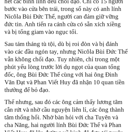
hết các binh lính đều chối đạo. Chỉ có 15 người
bước vào cửa bên trái, trong số này có anh lính
Nicôla Bùi Đức Thể, người can đảm giữ vững
đức tin. Anh tiến ra cánh cửa có sẵn xích xiềng
và bị tống giam vào ngục tối.
Sau tám tháng tù tội, dù bị roi đòn và bị đánh
vào các đầu ngón tay, nhưng Nicôla Bùi Đức Thể
vẫn không chối đạo. Tuy nhiên, chỉ trong một
phút yếu lòng trước lời dụ ngọt của quan tổng
đốc, ông Bùi Đức Thể cùng với hai ông Đinh
Văn Đạt và Phan Viết Huy đã nhận 10 quan tiền
thưởng để bỏ đạo.
Thế nhưng, sau đó các ông cảm thấy lương tâm
cắn rứt và nhờ cầu nguyện liên lỉ, các ông thành
tâm thống hối. Nhờ bàn hỏi với cha Tuyên và
cha Năng, hai người lính Bùi Đức Thể và Phan