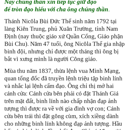
Nay chúng thần xin tiếp tục giữ đạo
để tròn đạo hiếu với cha ông chúng thần
.
Thánh Nicôla Bùi Đức Thể sinh năm 1792 tại
làng Kiên Trung, phủ Xuân Trường, tỉnh Nam
Định (nay thuộc giáo xứ Quần Cống, Giáo phận
Bùi Chu). Năm 47 tuổi, ông Nicôla Thể gia nhập
binh đội, nhưng chỉ được một tháng thì ông bị
bắt vì xưng mình là người Công giáo.
Mùa thu năm 1837, thừa lệnh vua Minh Mạng,
quan tổng đốc đã truyền lệnh triệu tập binh lính
và nhắc lại lệnh cấm đạo. Ông chỉ thị mở hai
cánh cửa: Cánh cửa bên phải có đặt Thánh Giá
trên mặt đất, binh lính nào chấp nhận đạp ảnh
tượng thì được ra về với gia đình vợ con; Cánh
cửa bên trái thì đặt gông cùm, xích xiềng dành
cho những binh lính không đạp ảnh tượng. Hầu