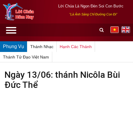
Lời Chúa Là Ngọn Đèn Soi Con Bước
"Là Ánh Sáng Chỉ Đường Con Đi"
Phụng Vụ
Thánh Nhạc
Hạnh Các Thánh
Thánh Tử Đạo Việt Nam
Ngày 13/06: thánh Nicôla Bùi
Đức Thể