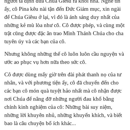
người ta định đưa Chúa Giêsu ra khỏi nhà. Nghe tin
ấy, cô Pina kêu nài tận đến Đức Giám mục, xin ngài
để Chúa Giêsu ở lại, vì đó là ánh sáng duy nhất của
những kẻ mù lòa như cô. Cô được phép, và cùng một
trật cũng được đặc ân trao Mình Thánh Chúa cho cha
tuyên úy và các bạn của cô.
Nhưng không những thế cô luôn luôn cầu nguyện và
ước ao phục vụ hơn nữa theo sức cô.
Cô được dùng mấy giờ trên đài phát thanh nọ của tư
nhân, và với phương tiện ấy, cô đã chuyển đến cho
các bạn cô món quà tuyệt hảo nhất mà cô nhận được
nơi Chúa để nâng đỡ những người đau khổ bằng
chính kinh nghiệm của cô: Những bài suy niệm,
những lời khuyên nhủ, những khuyến khích, và biết
bao là câu chuyện bổ ích khác...