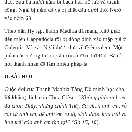
đạo. Sau ba mươi năm bị bách hại, nỗ lực và thành
công, Ngài bị ném đá và bị chặt đầu dưới thời Nerô
vào năm 63.
Theo dân Hy lạp, thánh Matthia đã mang Kitô giáo
đến miền Cappadôcia rồi bị đóng đinh vào thập giá ở
Colergis. Và xác Ngài được đưa về Giêrusalem. Một
phần các xương thánh vẫn còn ở đền thờ Đức Bà cả
nơi thánh nhân đã làm nhiều phép lạ.
II.BÀI HỌC
Cuộc đời của Thánh Matthia Tông Đồ minh họa cho
lời khẳng định của Chúa Giêsu:
”Không phải anh em
đã chọn Thầy, nhưng chính Thầy đã chọn anh em, và
cắt cử anh em, để anh em ra đi, sinh được hoa trái và
hoa trái của anh em tồn tại” (Ga 15, 16)
.