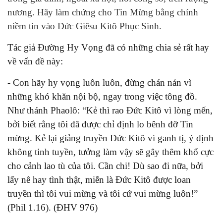
nương. Hãy làm chứng cho Tin Mừng bằng chính
niềm tin vào Đức Giêsu Kitô Phục Sinh.
Tác giả Đường Hy Vọng đã có những chia sẻ rất hay
về vấn đề này:
- Con hãy hy vọng luôn luôn, đừng chán nản vì
những khó khăn nội bộ, ngay trong việc tông đồ.
Như thánh Phaolô: “Kẻ thì rao Đức Kitô vì lòng mến,
bởi biết rằng tôi đã được chỉ định lo bênh đỡ Tin
mừng. Kẻ lại giảng truyền Đức Kitô vì ganh tị, ý định
không tinh tuyền, tưởng làm vậy sẽ gây thêm khổ cực
cho cảnh lao tù của tôi. Cần chi! Dù sao đi nữa, bởi
lấy nê hay tình thật, miễn là Đức Kitô được loan
truyền thì tôi vui mừng và tôi cứ vui mừng luôn!”
(Phil 1.16). (ĐHV 976)