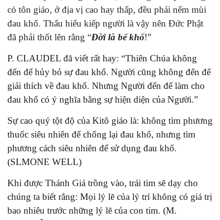
có tôn giáo, ở địa vị cao hay thấp, đều phải nếm mùi
đau khổ. Thấu hiểu kiếp người là vậy nên Đức Phật
đã phải thốt lên rằng “
Đời là bể khổ
!”
P. CLAUDEL đã viết rất hay: “Thiên Chúa không
đến để hủy bỏ sự đau khổ. Người cũng không đến để
giải thích về đau khổ. Nhưng Người đến để làm cho
đau khổ có ý nghĩa bằng sự hiện diện của Người.”
Sự cao quý tột độ của Kitô giáo là: không tìm phương
thuốc siêu nhiên để chống lại đau khổ, nhưng tìm
phương cách siêu nhiên để sử dụng đau khổ.
(SLMONE WELL)
Khi được Thánh Giá trồng vào, trái tim sẽ dạy cho
chúng ta biết rằng: Mọi lý lẽ của lý trí không có giá trị
bao nhiêu trước những lý lẽ của con tim. (M.