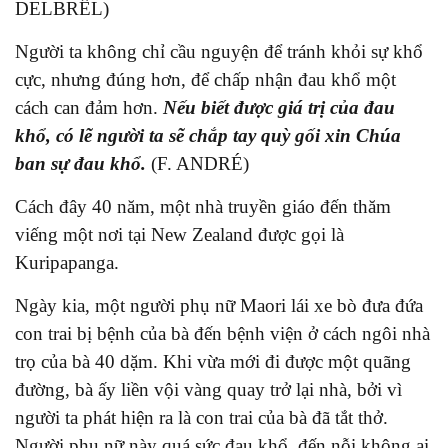
DELBRÊL)
Người ta không chỉ cầu nguyện để tránh khỏi sự khổ
cực, nhưng đúng hơn, để chấp nhận đau khổ một
cách can đảm hơn.
Nếu biết được giá trị của đau
khổ, có lẽ người ta sẽ chắp tay quỳ gối xin Chúa
ban sự đau khổ.
(F. ANDRÉ)
Cách đây 40 năm, một nhà truyền giáo đến thăm
viếng một nơi tại New Zealand được gọi là
Kuripapanga.
Ngày kia, một người phụ nữ Maori lái xe bò đưa đứa
con trai bị bệnh của bà đến bệnh viện ở cách ngôi nhà
trọ của bà 40 dặm. Khi vừa mới đi được một quãng
đường, bà ấy liền vội vàng quay trở lại nhà, bởi vì
người ta phát hiện ra là con trai của bà đã tắt thở.
Người phụ nữ này quá sức đau khổ, đến nỗi không ai