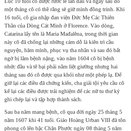
Lúc 10 tuổi cô được rước lễ lần đầu và ngay sau đó
một tháng cô có thề rằng sẽ giữ mình đồng trinh. Khi
16 tuổi, cô gia nhập đan viện Đức Mẹ Các Thiên
Thần của Dòng Cát Minh ở Florence. Vào dòng,
Catarina lấy tên là Maria Mađalêna, trong thời gian
này cô đã chống lại những cám dỗ là kiên trì cầu
nguyện, hãm mình, phục vụ tha nhân và sau đó bất
ngờ bị lâm bệnh nặng, vào năm 1604 cô bị bệnh
nhức đầu và tê bại phải nằm liệt giường nhưng hai
tháng sau đó cô được qua khỏi như một phép lạ. Ðể
giữ lại các điều đã chứng kiến, cha giải tội yêu cầu cô
kể lại các điều được trải nghiệm để các nữ tu thư ký
ghi chép lại và tập hợp thành sách.
Sau ba năm mang bệnh, cô qua đời ngày 25 tháng 5
năm 1607 khi 41 tuổi. Giáo Hoàng Urban VIII đã tôn
phong cô lên bậc Chân Phước ngày 08 tháng 5 năm