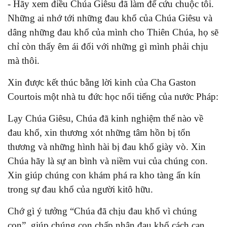
- Hãy xem điều Chúa Giêsu đã làm để cứu chuộc tôi.
Những ai nhớ tới những đau khổ của Chúa Giêsu và
dâng những đau khổ của mình cho Thiên Chúa, họ sẽ
chỉ còn thấy êm ái đối với những gì mình phải chịu
mà thôi.
Xin được kết thúc bằng lời kinh của Cha Gaston
Courtois một nhà tu đức học nổi tiếng của nước Pháp:
Lạy Chúa Giêsu, Chúa đã kinh nghiệm thế nào về
đau khổ, xin thương xót những tâm hồn bị tổn
thương và những hình hài bị đau khổ giày vò. Xin
Chúa hãy là sự an bình và niềm vui của chúng con.
Xin giúp chúng con khám phá ra kho tàng ẩn kín
trong sự đau khổ của người kitô hữu.
Chớ gì ý tưởng “Chúa đã chịu đau khổ vì chúng
con”, giúp chúng con chấp nhận đau khổ cách can