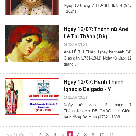
Ngày 13 tháng 7 THÁNH HENRI (973
- 1024)
Ngày 12/07: Thánh nữ Anê
Lê Thị Thành (Đê)
12/07/2021
Anê LÊ THỊ THÀNH (hay bà thánh Đê)
Giáo dân (1781-1841) Ngày tử đạo: 12
tháng 7
Ngày 12/07: Hạnh Thánh
Ignacio Delgado - Y
12/07/2021
Ngày tử đạo: 12 tháng 7
Thánh Ignacio DELGADO - Y Giám
mục dòng Đa Minh (1762 - 1838
<< Trước
1
2
3
4
5
6
7
8
9
10
11