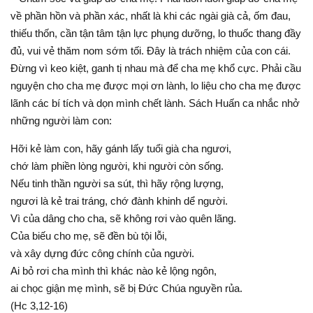
về phần hồn và phần xác, nhất là khi các ngài già cả, ốm đau,
thiếu thốn, cần tận tâm tận lực phụng dưỡng, lo thuốc thang đầy
đủ, vui vẻ thăm nom sớm tối. Đây là trách nhiệm của con cái.
Đừng vì keo kiệt, ganh tị nhau mà để cha mẹ khổ cực. Phải cầu
nguyện cho cha mẹ được mọi ơn lành, lo liệu cho cha mẹ được
lãnh các bí tích và dọn mình chết lành. Sách Huấn ca nhắc nhở
những người làm con:
Hỡi kẻ làm con, hãy gánh lấy tuổi già cha ngươi,
chớ làm phiền lòng người, khi người còn sống.
Nếu tinh thần người sa sút, thì hãy rộng lượng,
ngươi là kẻ trai tráng, chớ đành khinh dể người.
Vì của dâng cho cha, sẽ không rơi vào quên lãng.
Của biếu cho mẹ, sẽ đền bù tội lỗi,
và xây dựng đức công chính của người.
Ai bỏ rơi cha mình thì khác nào kẻ lộng ngôn,
ai chọc giận mẹ mình, sẽ bị Đức Chúa nguyền rủa.
(Hc 3,12-16)