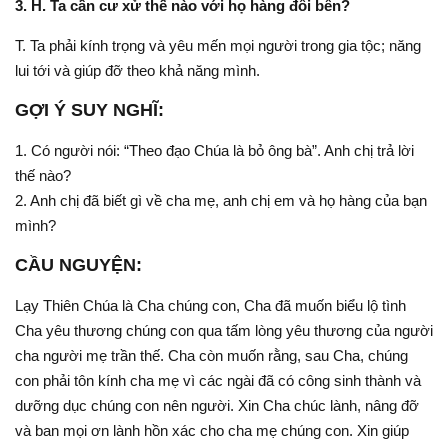
3. H. Ta cần cư xử thế nào với họ hàng đôi bên?
T. Ta phải kính trọng và yêu mến mọi người trong gia tộc; năng
lui tới và giúp đỡ theo khả năng mình.
GỢI Ý SUY NGHĨ:
1. Có người nói: “Theo đạo Chúa là bỏ ông bà”. Anh chị trả lời
thế nào?
2. Anh chị đã biết gì về cha mẹ, anh chị em và họ hàng của bạn
mình?
CẦU NGUYỆN:
Lạy Thiên Chúa là Cha chúng con, Cha đã muốn biểu lộ tình
Cha yêu thương chúng con qua tấm lòng yêu thương của người
cha người mẹ trần thế. Cha còn muốn rằng, sau Cha, chúng
con phải tôn kính cha mẹ vì các ngài đã có công sinh thành và
dưỡng dục chúng con nên người. Xin Cha chúc lành, nâng đỡ
và ban mọi ơn lành hồn xác cho cha mẹ chúng con. Xin giúp