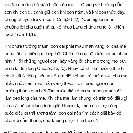
và đừng ruồng bỏ giáo huấn của mẹ…. Chúng sẽ hướng dẫn
con khi con đi, canh giữ con khi con nằm, và khi con thức dậy,
chúng chuyện trò với con”(Cn 6,20-22). “Con ngoan mến
chuộng lời cha quở mắng, kẻ nhạo báng chẳng nghe lời khiển
trách” (Cn 13,1).
Khi chưa trưởng thành, con cái phải mau mắn vâng lời cha mẹ
trong tất cả những gì hợp luật Chúa, không nên trách móc phàn
nàn. “Hỡi những người con, hãy vâng lời cha mẹ trong mọi sự,
vì đó là đẹp lòng Chúa”(Cl 3,20). Ngay cả khi đã trưởng thành
và dù đã ở riêng, nếu ta có làm điều gì sai trái mà được cha mẹ
nhắc nhở, cần mau mắn vâng theo. Hơn nữa, người con
trưởng thành cần biết đón trước điều cha mẹ mong muốn để
làm đẹp lòng cha mẹ. Khi cha mẹ lâm chung, có trăn trối điều gì,
con cái nên vui lòng tuân giữ. Ngược lại, nếu cha mẹ có ép
buộc điều gì trái lương tâm, con cái nên tìm cách giãi bày để
cha mẹ cảm thông, chứ không được hùa theo[7].
– Chăm sóc và giúp đỡ cha mẹ. Phải luôn luôn giúp đỡ cha mẹ