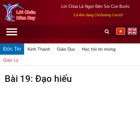
Lời Chúa Là Ngọn Đèn Soi Con Bước
"Là Ánh Sáng Chỉ Đường Con Đi"
Đức Tin
Kinh Thánh
Giáo Dục
Học hỏi tin mừng
Giáo Lý
Bài 19: Đạo hiếu