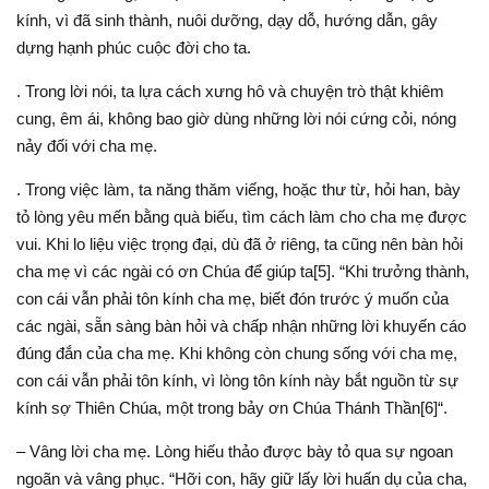
kính, vì đã sinh thành, nuôi dưỡng, dạy dỗ, hướng dẫn, gây
dựng hạnh phúc cuộc đời cho ta.
. Trong lời nói, ta lựa cách xưng hô và chuyện trò thật khiêm
cung, êm ái, không bao giờ dùng những lời nói cứng cỏi, nóng
nảy đối với cha mẹ.
. Trong việc làm, ta năng thăm viếng, hoặc thư từ, hỏi han, bày
tỏ lòng yêu mến bằng quà biếu, tìm cách làm cho cha mẹ được
vui. Khi lo liệu việc trọng đại, dù đã ở riêng, ta cũng nên bàn hỏi
cha mẹ vì các ngài có ơn Chúa để giúp ta[5]. “Khi trưởng thành,
con cái vẫn phải tôn kính cha mẹ, biết đón trước ý muốn của
các ngài, sẵn sàng bàn hỏi và chấp nhận những lời khuyến cáo
đúng đắn của cha mẹ. Khi không còn chung sống với cha mẹ,
con cái vẫn phải tôn kính, vì lòng tôn kính này bắt nguồn từ sự
kính sợ Thiên Chúa, một trong bảy ơn Chúa Thánh Thần[6]“.
– Vâng lời cha mẹ. Lòng hiếu thảo được bày tỏ qua sự ngoan
ngoãn và vâng phục. “Hỡi con, hãy giữ lấy lời huấn dụ của cha,