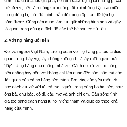
đình nào đã thất lạc gia phả, nên tìm cách dựng lại những gì còn
biết được, nên làm càng sớm càng tốt khi những bậc cao niên
trong dòng họ còn đủ minh mẫn để cung cấp các dữ liệu họ
nắm được. Cũng nên quan tâm lưu giữ những hình ảnh và giấy
tờ quan trọng của gia đình để các thế hệ sau có sử liệu.
2. Với họ hàng đôi bên
Đối với người Việt Nam, tương quan với họ hàng gia tộc là điều
quan trọng. Lấy vợ, lấy chồng không chỉ là lấy một người mà
“lấy” cả họ hàng nhà chồng, nhà vợ. Cách cư xử với họ hàng
bên chồng hay bên vợ không chỉ liên quan đến bản thân mà còn
liên quan đến cả họ hàng bên mình. Bởi vậy, cần yêu mến và
học cách cư xử với tất cả mọi người trong dòng họ hai bên, như
ông bà, chú bác, cô dì, cậu mợ và anh chị em. Cần sống tình
gia tộc bằng cách năng lui tới viếng thăm và giúp đỡ theo khả
năng của mình.