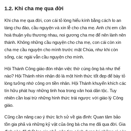
1.2. Khi cha mẹ qua đời
Khi cha mẹ qua đời, con cái tỏ lòng hiếu kính bằng cách lo an
táng chu đáo, cầu nguyện và xin lễ cho cha mẹ. Anh chị em cần
hoà thuận yêu thương nhau, noi gương cha mẹ để nên lành nên
thánh. Không những cầu nguyện cho cha mẹ, con cái còn xin
cha mẹ cầu nguyện cho mình trước mặt Chúa, như khi còn
sống, các ngài vẫn cầu nguyện cho mình.
Hội Thánh Công giáo đón nhận việc thờ cúng ông bà như thế
nào? Hội Thánh nhìn nhận đó là một hình thức tốt đẹp để bày tỏ
lòng tưởng nhớ công ơn tiền nhân. Hội Thánh khuyến khích các
tín hữu phát huy những tinh hoa trong văn hoá dân tộc. Tuy
nhiên cần loại trừ những hình thức trái ngược với giáo lý Công
giáo.
Cũng cần nâng cao ý thức lịch sử về gia đình: Quan tâm bảo
tồn gia phả và những kỷ vật của ông bà cha mẹ đã qua đời. Gia