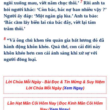
7
ngồi xuống mau, viết năm chục thôi.’
Rồi anh ta
hỏi người khác: ‘Còn bác, bác nợ bao nhiêu vậy ?’
Người ấy đáp: ‘Một ngàn giạ lúa.’ Anh ta bảo:
‘Bác cầm lấy biên lai của bác đây, viết lại tám
trăm thôi.’
8
“Và ông chủ khen tên quản gia bất lương đó đã
hành động khôn khéo. Quả thế, con cái đời này
khôn khéo hơn con cái ánh sáng khi xử sự với
người đồng loại.
Lời Chúa Mỗi Ngày - Bài Đọc & Tin Mừng & Suy Niệm
Lời Chúa Mỗi Ngày (
Xem Ngay
)
Lần Hạt Mân Côi Hôm Nay | Đọc Kinh Mân Côi Hôm
Nay (
Xem Ngay
)