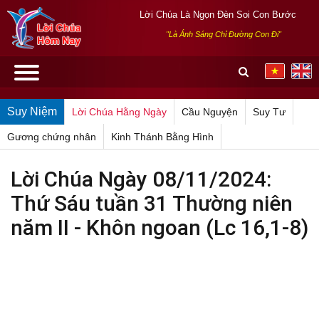
Lời Chúa Là Ngọn Đèn Soi Con Bước
"Là Ánh Sáng Chỉ Đường Con Đi"
Suy Niệm
Lời Chúa Hằng Ngày
Cầu Nguyện
Suy Tư
Gương chứng nhân
Kinh Thánh Bằng Hình
Lời Chúa Ngày 08/11/2024:
Thứ Sáu tuần 31 Thường niên
năm II - Khôn ngoan (Lc 16,1-8)