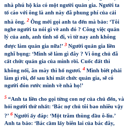
nhà phú hộ kia có một người quản gia. Người ta
tố cáo với ông là anh này đã phung phí của cải
2
nhà ông.
Ông mới gọi anh ta đến mà bảo: ‘Tôi
nghe người ta nói gì về anh đó ? Công việc quản
lý của anh, anh tính sổ đi, vì từ nay anh không
3
được làm quản gia nữa!’
Người quản gia liền
nghĩ bụng: ‘Mình sẽ làm gì đây ? Vì ông chủ đã
cất chức quản gia của mình rồi. Cuốc đất thì
4
không nổi, ăn mày thì hổ ngươi.
Mình biết phải
làm gì rồi, để sau khi mất chức quản gia, sẽ có
người đón rước mình về nhà họ!’
5
“Anh ta liền cho gọi từng con nợ của chủ đến, và
hỏi người thứ nhất: ‘Bác nợ chủ tôi bao nhiêu vậy
6
?’
Người ấy đáp: ‘Một trăm thùng dầu ô-liu.’
Anh ta bảo: ‘Bác cầm lấy biên lai của bác đây,