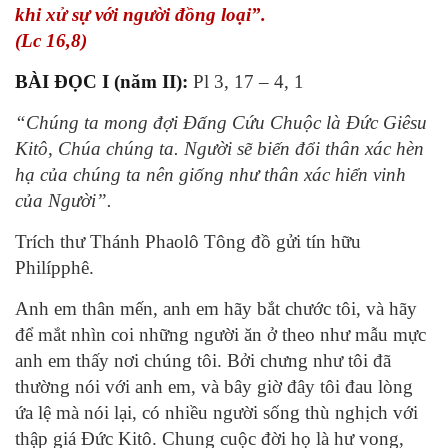
khi xử sự với người đồng loại”.
(Lc 16,8)
BÀI ĐỌC I (năm II):
Pl 3, 17 – 4, 1
“Chúng ta mong đợi Ðấng Cứu Chuộc là Ðức Giêsu
Kitô, Chúa chúng ta. Người sẽ biến đổi thân xác hèn
hạ của chúng ta nên giống như thân xác hiển vinh
của Người”.
Trích thư Thánh Phaolô Tông đồ gửi tín hữu
Philípphê.
Anh em thân mến, anh em hãy bắt chước tôi, và hãy
để mắt nhìn coi những người ăn ở theo như mẫu mực
anh em thấy nơi chúng tôi. Bởi chưng như tôi đã
thường nói với anh em, và bây giờ đây tôi đau lòng
ứa lệ mà nói lại, có nhiều người sống thù nghịch với
thập giá Ðức Kitô. Chung cuộc đời họ là hư vong,