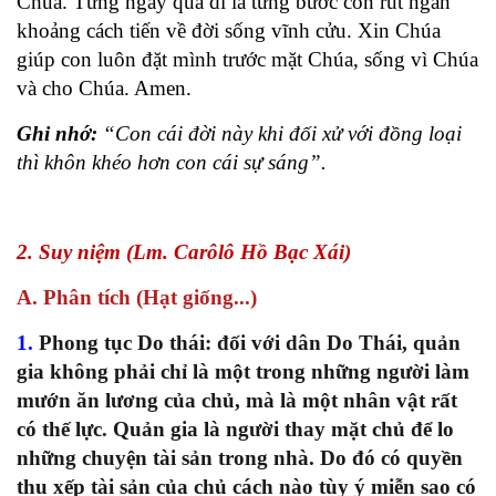
Chúa. Từng ngày qua đi là từng bước con rút ngắn
khoảng cách tiến về đời sống vĩnh cửu. Xin Chúa
giúp con luôn đặt mình trước mặt Chúa, sống vì Chúa
và cho Chúa. Amen.
Ghi nhớ:
“Con cái đời này khi đối xử với đồng loại
thì khôn khéo hơn con cái sự sáng”.
2. Suy niệm (Lm. Carôlô Hồ Bạc Xái)
A. Phân tích (Hạt giống...)
1.
Phong tục Do thái: đối với dân Do Thái, quản
gia không phải chỉ là một trong những người làm
mướn ăn lương của chủ, mà là một nhân vật rất
có thế lực. Quản gia là người thay mặt chủ để lo
những chuyện tài sản trong nhà. Do đó có quyền
thu xếp tài sản của chủ cách nào tùy ý miễn sao có