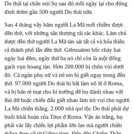
Do thái tại chân núi Sọ sau đó mỗi ngày lại cho đóng
đinh thêm gần 500 người Do thái nữa.
Sau 4 tháng vây hãm người La Mã mới chiếm được
đền thờ, với những sân thượng rải rác khác. Làm chủ
được đền thờ người La Mã tàn sát tất cả và hỏa thiêu
cả thành phố lẫn đền thờ. Giêrusalem bốc cháy hai
ngày hai đêm, ngày thứ ba nó chỉ còn là một đống
gạch vụn hoang tàn. Hơn 200.000 bị chôn vùi dưới
đó. Cả ngàn phụ nữ và trẻ em bị giết ngay trong đền
thờ. 97.000 người Do thái bị bắt làm nô lệ ở Roma,
và bị bán rẻ mạt cho hí trường để họ đánh nhau với
thú dữ hoặc chiến đấu giết nhau làm trò vui cho người
La Mã chiến thắng. 2.000 nhà quí tộc Do thái phải dự
buổi khải hoàn của Titus ở Roma. Vận áo trắng, họ
phải vác lấy chiến lợi phẩm lớn lao mà người chiến
thắng đem về từ Giêrusalem. Đến đền Chiếm Thần,