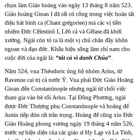
chọn làm Giáo hoàng vào ngày 13 tháng 8 năm 523.
Giáo hoàng Gioan I đã rất có công trong việc hoàn tất
điệu hát
bình ca
(Chant grégorien) mà các vị tiền
nhiệm Ðức
Cêlestinô I
,
Lêô cả
và
Gêlase
.đã khởi
xướng. Ngài còn tỏ ra là một vị chủ chăn đầy khôn
ngoan và đạo đức.
Khẩu hiệu sống làm chỉ nam cho
cuộc đời của ngài là:
“tất cả vì danh Chúa
”
.
Năm 524, vua Théodoric ủng hộ nhóm Arius, từ
Ravenne cai trị cả nước Ý. Vua phái Đức Giáo Hoàng
Gioan đến Constantinople nhưng ngài từ chối việc
tham gia vào bè rối Arius. Tại Đông Phương, ngài
được Đức Thượng phụ Constantinople và hoàng đế
Justin tiếp đón rất trân trọng. Hoàng đế cũng xin Đức
Giáo Hoàng phong vương ngày 19 tháng 4 năm 526,
trước sự hiện diện của các giáo sĩ Hy Lạp và La Tinh,