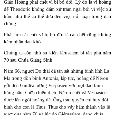
Giáo Hoàng phải chết vì bị bỏ đói. Lý do là vị hoàng
đế Theodoric không dám xử trảm ngài bởi vì việc xử
trảm như thế có thể đưa đến việc nổi loạn trong dân
chúng.
Phải nói cái chết vì bị bỏ đói là cái chết cũng không
kém phần đau khổ.
Chúng ta còn nhớ sự kiện Jêrusalem bị tàn phá năm
70 sau Chúa Giáng Sinh.
Năm 66, người Do thái đã tàn sát những binh lính La
Mã trong đồn binh Antonia, lập tức, hoàng đế Néron
gởi đến Giuđêa tướng Vespasien với một đạo binh
hùng hậu. Giữa chiến dịch, Néron chết và Vespasien
được lên ngôi hoàng đế. Ông trao quyền chỉ huy đội
binh cho con là Titus. Titus cho vây hãm thành vào lễ
vượt qua năm 70 và lúc đó Giêrusalem, đang chứa