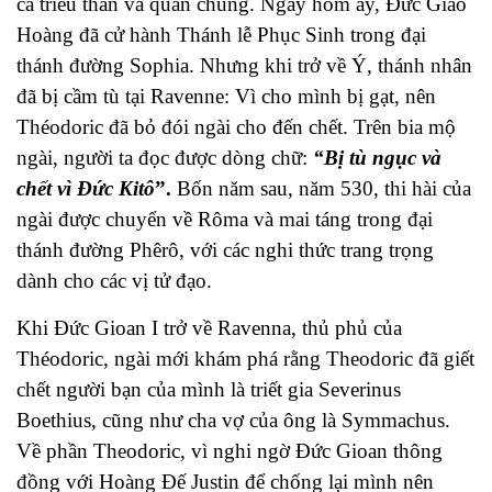
cả triều thần và quần chúng. Ngay hôm ấy, Đức Giáo
Hoàng đã cử hành Thánh lễ Phục Sinh trong đại
thánh đường Sophia. Nhưng khi trở về Ý, thánh nhân
đã bị cầm tù tại Ravenne: Vì cho mình bị gạt, nên
Théodoric đã bỏ đói ngài cho đến chết. Trên bia mộ
ngài, người ta đọc được dòng chữ:
“Bị tù ngục và
chết vì Đức Kitô
”.
Bốn năm sau, năm 530, thi hài của
ngài được chuyển về Rôma và mai táng trong đại
thánh đường Phêrô, với các nghi thức trang trọng
dành cho các vị tử đạo.
Khi Ðức Gioan I trở về
Ravenna
, thủ phủ của
Théodoric, ngài mới khám phá rằng Theodoric đã giết
chết người bạn của mình là triết gia
Severinus
Boethius
, cũng như cha vợ của ông là Symmachus.
Về phần Theodoric, vì nghi ngờ Ðức Gioan thông
đồng với Hoàng Ðế Justin để chống lại mình nên