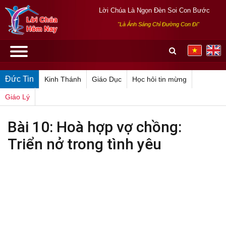
Lời Chúa Là Ngọn Đèn Soi Con Bước
"Là Ánh Sáng Chỉ Đường Con Đi"
Đức Tin
Kinh Thánh
Giáo Dục
Học hỏi tin mừng
Giáo Lý
Bài 10: Hoà hợp vợ chồng:
Triển nở trong tình yêu