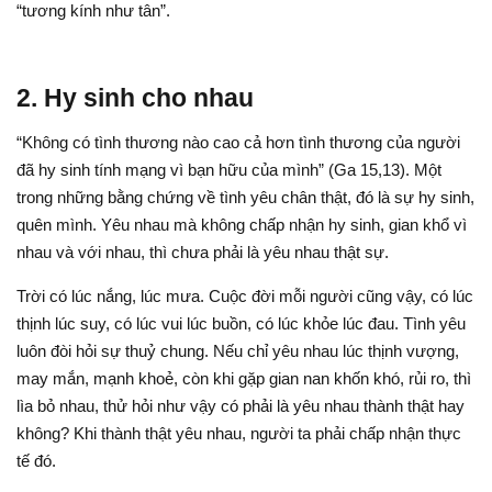
“tương kính như tân”.
2. Hy sinh cho nhau
“Không có tình thương nào cao cả hơn tình thương của người
đã hy sinh tính mạng vì bạn hữu của mình” (Ga 15,13). Một
trong những bằng chứng về tình yêu chân thật, đó là sự hy sinh,
quên mình. Yêu nhau mà không chấp nhận hy sinh, gian khổ vì
nhau và với nhau, thì chưa phải là yêu nhau thật sự.
Trời có lúc nắng, lúc mưa. Cuộc đời mỗi người cũng vậy, có lúc
thịnh lúc suy, có lúc vui lúc buồn, có lúc khỏe lúc đau. Tình yêu
luôn đòi hỏi sự thuỷ chung. Nếu chỉ yêu nhau lúc thịnh vượng,
may mắn, mạnh khoẻ, còn khi gặp gian nan khốn khó, rủi ro, thì
lìa bỏ nhau, thử hỏi như vậy có phải là yêu nhau thành thật hay
không? Khi thành thật yêu nhau, người ta phải chấp nhận thực
tế đó.