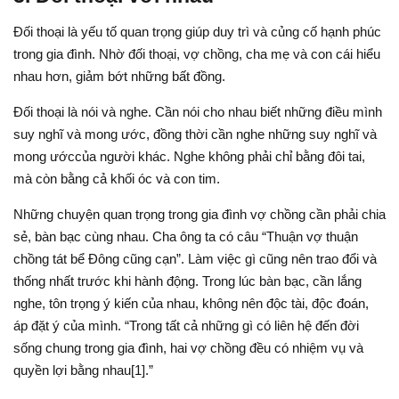
Đối thoại là yếu tố quan trọng giúp duy trì và củng cố hạnh phúc
trong gia đình. Nhờ đối thoại, vợ chồng, cha mẹ và con cái hiểu
nhau hơn, giảm bớt những bất đồng.
Đối thoại là nói và nghe. Cần nói cho nhau biết những điều mình
suy nghĩ và mong ước, đồng thời cần nghe những suy nghĩ và
mong ướccủa người khác. Nghe không phải chỉ bằng đôi tai,
mà còn bằng cả khối óc và con tim.
Những chuyện quan trọng trong gia đình vợ chồng cần phải chia
sẻ, bàn bạc cùng nhau. Cha ông ta có câu “Thuận vợ thuận
chồng tát bể Đông cũng cạn”. Làm việc gì cũng nên trao đổi và
thống nhất trước khi hành động. Trong lúc bàn bạc, cần lắng
nghe, tôn trọng ý kiến của nhau, không nên độc tài, độc đoán,
áp đặt ý của mình. “Trong tất cả những gì có liên hệ đến đời
sống chung trong gia đình, hai vợ chồng đều có nhiệm vụ và
quyền lợi bằng nhau[1].”