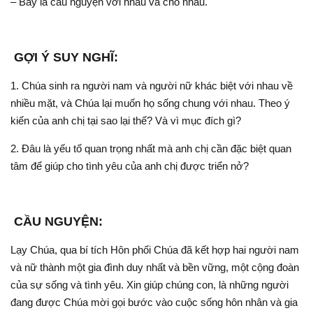
– Bảy là cầu nguyện với nhau và cho nhau.
GỢI Ý SUY NGHĨ:
1. Chúa sinh ra người nam và người nữ khác biệt với nhau về
nhiều mặt, và Chúa lại muốn họ sống chung với nhau. Theo ý
kiến của anh chị tại sao lại thế? Và vì mục đích gì?
2. Đâu là yếu tố quan trọng nhất mà anh chị cần đặc biệt quan
tâm để giúp cho tình yêu của anh chị được triển nở?
CẦU NGUYỆN:
Lạy Chúa, qua bí tích Hôn phối Chúa đã kết hợp hai người nam
và nữ thành một gia đình duy nhất và bền vững, một cộng đoàn
của sự sống và tình yêu. Xin giúp chúng con, là những người
đang được Chúa mời gọi bước vào cuộc sống hôn nhân và gia