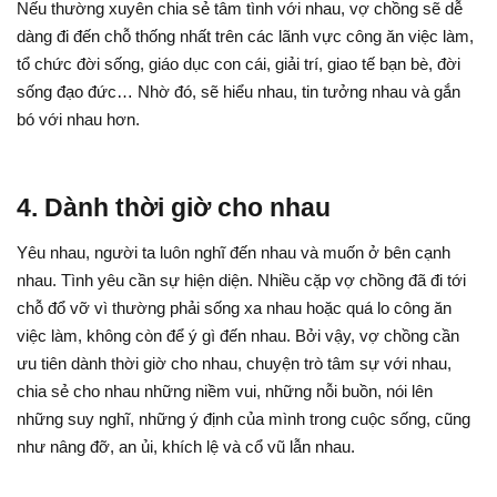
Nếu thường xuyên chia sẻ tâm tình với nhau, vợ chồng sẽ dễ
dàng đi đến chỗ thống nhất trên các lãnh vực công ăn việc làm,
tổ chức đời sống, giáo dục con cái, giải trí, giao tế bạn bè, đời
sống đạo đức… Nhờ đó, sẽ hiểu nhau, tin tưởng nhau và gắn
bó với nhau hơn.
4. Dành thời giờ cho nhau
Yêu nhau, người ta luôn nghĩ đến nhau và muốn ở bên cạnh
nhau. Tình yêu cần sự hiện diện. Nhiều cặp vợ chồng đã đi tới
chỗ đổ vỡ vì thường phải sống xa nhau hoặc quá lo công ăn
việc làm, không còn để ý gì đến nhau. Bởi vậy, vợ chồng cần
ưu tiên dành thời giờ cho nhau, chuyện trò tâm sự với nhau,
chia sẻ cho nhau những niềm vui, những nỗi buồn, nói lên
những suy nghĩ, những ý định của mình trong cuộc sống, cũng
như nâng đỡ, an ủi, khích lệ và cổ vũ lẫn nhau.