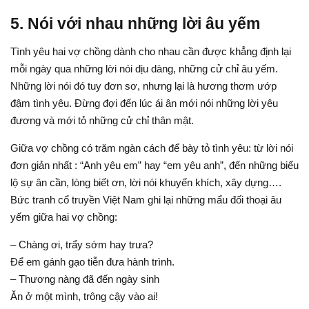
5. Nói với nhau những lời âu yếm
Tình yêu hai vợ chồng dành cho nhau cần được khẳng định lại
mỗi ngày qua những lời nói dịu dàng, những cử chỉ âu yếm.
Những lời nói đó tuy đơn sơ, nhưng lại là hương thơm ướp
đậm tình yêu. Đừng đợi đến lúc ái ân mới nói những lời yêu
đương và mới tỏ những cử chỉ thân mật.
Giữa vợ chồng có trăm ngàn cách để bày tỏ tình yêu: từ lời nói
đơn giản nhất : “Anh yêu em” hay “em yêu anh”, đến những biểu
lộ sự ân cần, lòng biết ơn, lời nói khuyến khích, xây dựng….
Bức tranh cổ truyền Việt Nam ghi lại những mẩu đối thoại âu
yếm giữa hai vợ chồng:
– Chàng ơi, trẩy sớm hay trưa?
Để em gánh gạo tiễn đưa hành trình.
– Thương nàng đã đến ngày sinh
Ăn ở một mình, trông cậy vào ai!