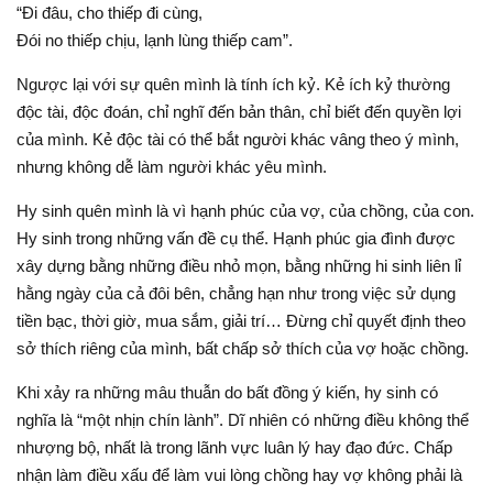
“Đi đâu, cho thiếp đi cùng,
Đói no thiếp chịu, lạnh lùng thiếp cam”.
Ngược lại với sự quên mình là tính ích kỷ. Kẻ ích kỷ thường
độc tài, độc đoán, chỉ nghĩ đến bản thân, chỉ biết đến quyền lợi
của mình. Kẻ độc tài có thể bắt người khác vâng theo ý mình,
nhưng không dễ làm người khác yêu mình.
Hy sinh quên mình là vì hạnh phúc của vợ, của chồng, của con.
Hy sinh trong những vấn đề cụ thể. Hạnh phúc gia đình được
xây dựng bằng những điều nhỏ mọn, bằng những hi sinh liên lỉ
hằng ngày của cả đôi bên, chẳng hạn như trong việc sử dụng
tiền bạc, thời giờ, mua sắm, giải trí… Đừng chỉ quyết định theo
sở thích riêng của mình, bất chấp sở thích của vợ hoặc chồng.
Khi xảy ra những mâu thuẫn do bất đồng ý kiến, hy sinh có
nghĩa là “một nhịn chín lành”. Dĩ nhiên có những điều không thể
nhượng bộ, nhất là trong lãnh vực luân lý hay đạo đức. Chấp
nhận làm điều xấu để làm vui lòng chồng hay vợ không phải là