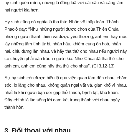
hy sinh quên mình, nhưng là đồng loã với cái xấu và càng làm
hại người kia hơn.
Hy sinh cũng có nghĩa là tha thứ. Nhân vô thập toàn. Thánh
Phaolô dạy: “Như những người được chọn của Thiên Chúa,
những người thánh thiện và được yêu thương, anh em hãy mặc
lấy những tâm tình từ bi, nhân hậu, khiêm cung ôn hoà, nhẫn
nại, chịu đựng lẫn nhau, và hãy tha thứ cho nhau nếu người này
có chuyện phải oán trách người kia. Như Chúa đã tha thứ cho
anh em, anh em cũng hãy tha thứ cho nhau”. (Cl 3,12-13)
Sự hy sinh còn được biểu lộ qua việc quan tâm đến nhau, chăm
sóc, lo lắng cho nhau, không quản ngại vất vả, gian khổ vì nhau,
nhất là khi người bạn đời gặp thử thách, bệnh tật, khó khăn.
Đây chính là lúc sống lời cam kết trung thành với nhau ngày
thành hôn.
3. Đối thoại với nhau