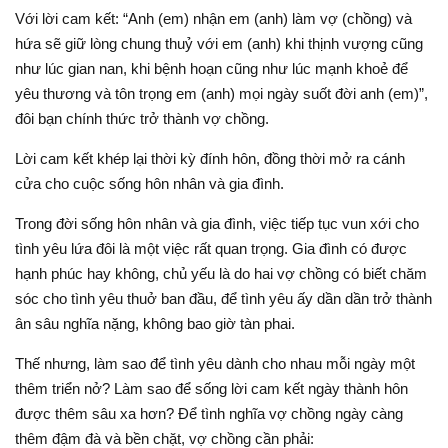
Với lời cam kết: “Anh (em) nhận em (anh) làm vợ (chồng) và
hứa sẽ giữ lòng chung thuỷ với em (anh) khi thịnh vượng cũng
như lúc gian nan, khi bệnh hoạn cũng như lúc mạnh khoẻ để
yêu thương và tôn trọng em (anh) mọi ngày suốt đời anh (em)”,
đôi bạn chính thức trở thành vợ chồng.
Lời cam kết khép lại thời kỳ đính hôn, đồng thời mở ra cánh
cửa cho cuộc sống hôn nhân và gia đình.
Trong đời sống hôn nhân và gia đình, việc tiếp tục vun xới cho
tình yêu lứa đôi là một việc rất quan trọng. Gia đình có được
hạnh phúc hay không, chủ yếu là do hai vợ chồng có biết chăm
sóc cho tình yêu thuở ban đầu, để tình yêu ấy dần dần trở thành
ân sâu nghĩa nặng, không bao giờ tàn phai.
Thế nhưng, làm sao để tình yêu dành cho nhau mỗi ngày một
thêm triển nở? Làm sao để sống lời cam kết ngày thành hôn
được thêm sâu xa hơn? Để tình nghĩa vợ chồng ngày càng
thêm đậm đà và bền chặt, vợ chồng cần phải: