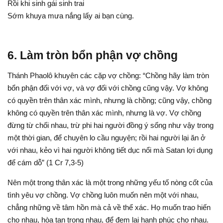
Rồi khi sinh gái sinh trai
Sớm khuya mưa nắng lấy ai bạn cùng.
6. Làm tròn bổn phận vợ chồng
Thánh Phaolô khuyên các cặp vợ chồng: “Chồng hãy làm tròn
bổn phận đối với vợ, và vợ đối với chồng cũng vậy. Vợ không
có quyền trên thân xác mình, nhưng là chồng; cũng vậy, chồng
không có quyền trên thân xác mình, nhưng là vợ. Vợ chồng
đừng từ chối nhau, trừ phi hai người đồng ý sống như vậy trong
một thời gian, để chuyên lo cầu nguyện; rồi hai người lại ăn ở
với nhau, kẻo vì hai người không tiết dục nổi mà Satan lợi dụng
để cám dỗ” (1 Cr 7,3-5)
Nên một trong thân xác là một trong những yếu tố nòng cốt của
tình yêu vợ chồng. Vợ chồng luôn muốn nên một với nhau,
chẳng những về tâm hồn mà cả về thể xác. Họ muốn trao hiến
cho nhau, hòa tan trong nhau, để đem lại hạnh phúc cho nhau.