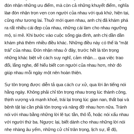
đón nhận những ưu điểm, mà còn cả những khuyết điểm, nghĩa
làø đón nhận trọn vẹn con người của nhau với quá khứ, hiện tại,
cũng như tương lai. Thuở mới quen nhau, anh chị đã khám phá
ra rất nhiều cái đẹp của nhau, những cái làm cho nhau ngưỡng
mộ, si mê. Khi bước vào cuộc sống gia đình, anh chị dần dần
khám phá thêm nhiều điều khác. Những điều này có thể là “mặt
trái” của nhau. Đón nhận nhau ở đây, trước hết là tôn trọng
những khác biệt về cách suy nghĩ, cảm nhận… qua việc trao
đổi, lắng nghe, để hiểu biết con người của nhau hơn, nhờ đó
giúp nhau mỗi ngày một nên hoàn thiện.
Sự tôn trọng được diễn tả qua cách cư xử, qua lời ăn tiếng nói
hằng ngày. Không phải chỉ tôn trọng nhau trong lúc thành công,
thịnh vượng và mạnh khoẻ, trái lại trong lúc gian nan, thất bại và
bệnh tật lại cần phải tôn trọng và nâng đỡ nhau hơn nữa. Tránh
nói với nhau bằng những lời lẽ tục tằn, thô lỗ, hoặc nói xấu nhau
với người thứ ba. Ngược lại, biết dành cho nhau những lời nói
nhẹ nhàng âu yếm, những cử chỉ trân trọng, lịch sự, lễ độ,